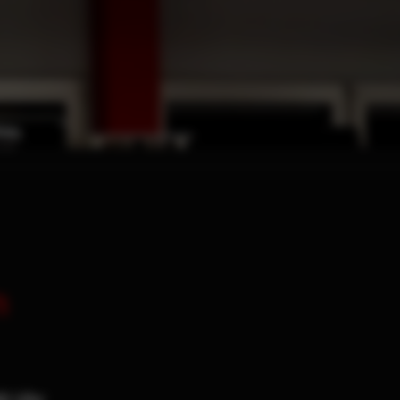
n
00 Uhr