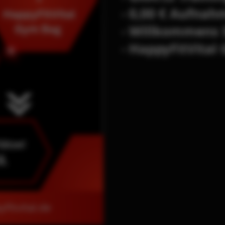
- 0,00 € Aufna
- Willkommens 
- HappyFitVital