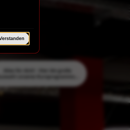
e
Verstanden
Alles für dich! - Hier die große
uswahl unseres Kursprogramms...