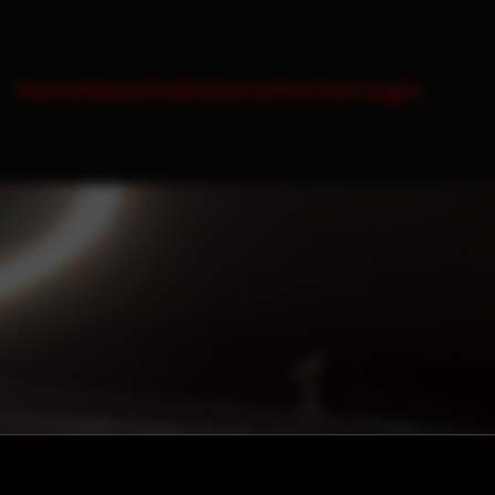
Home
News
Studio
Kurse
Partner
Login