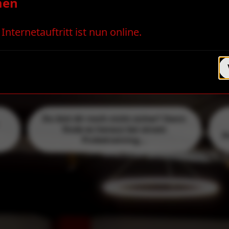
men
liche dein
nternetauftritt ist nun online.
e
Du bist dir noch nicht sicher? Dann
finde es heraus bei einem
A
Probetraining...