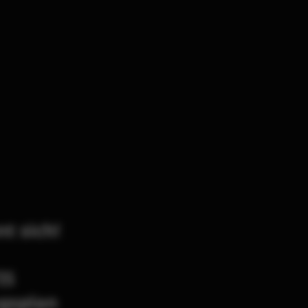
nt sich!
IS
ngsplan