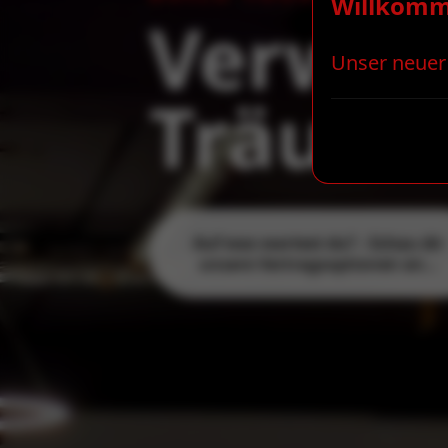
Willkom
Verwirk
Unser neuer I
Träum
Auf was wartest du? - Schau dir
unsere Vertragsoptionen an...