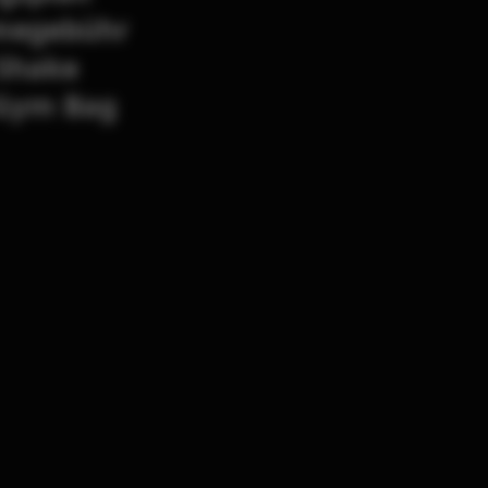
hmegebühr
Shake
 Gym Bag