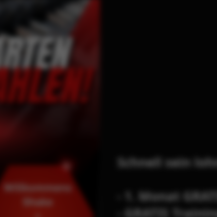
Schnell sein loh
- 1. Monat GRAT
- GRATIS Traini